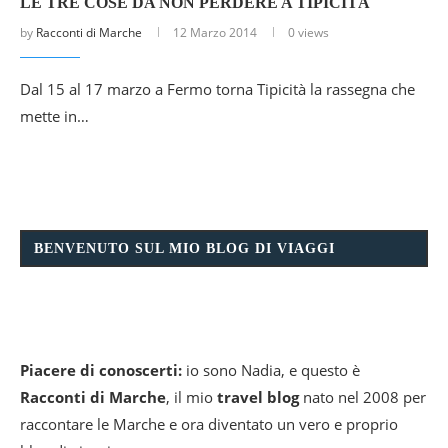
LE TRE COSE DA NON PERDERE A TIPICITÀ
by
Racconti di Marche
12 Marzo 2014
0 views
Dal 15 al 17 marzo a Fermo torna Tipicità la rassegna che
mette in…
BENVENUTO SUL MIO BLOG DI VIAGGI
Piacere di conoscerti:
io sono Nadia, e questo è
Racconti di Marche
, il mio
travel blog
nato nel 2008 per
raccontare le Marche e ora diventato un vero e proprio