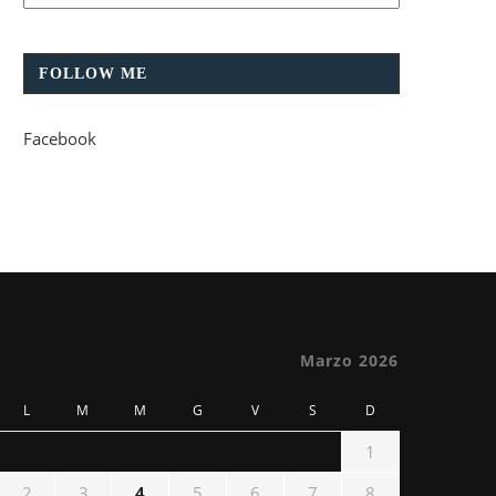
FOLLOW ME
Facebook
Marzo 2026
L
M
M
G
V
S
D
1
2
3
4
5
6
7
8