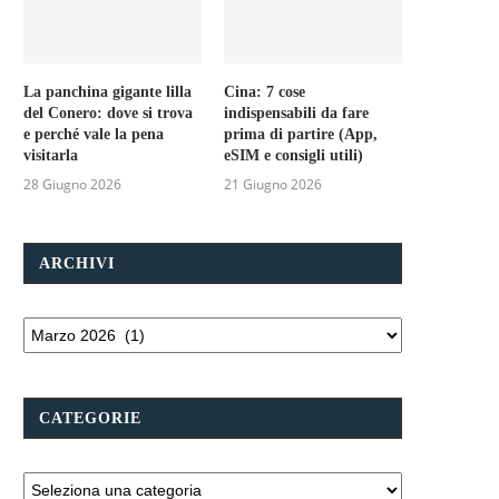
La panchina gigante lilla
Cina: 7 cose
del Conero: dove si trova
indispensabili da fare
e perché vale la pena
prima di partire (App,
visitarla
eSIM e consigli utili)
28 Giugno 2026
21 Giugno 2026
ARCHIVI
CATEGORIE