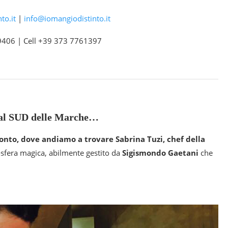
to.it
|
info@iomangiodistinto.it
9406 | Cell +39 373 7761397
al SUD delle Marche…
onto, dove andiamo a trovare Sabrina Tuzi, chef della
mosfera magica, abilmente gestito da
Sigismondo Gaetani
che