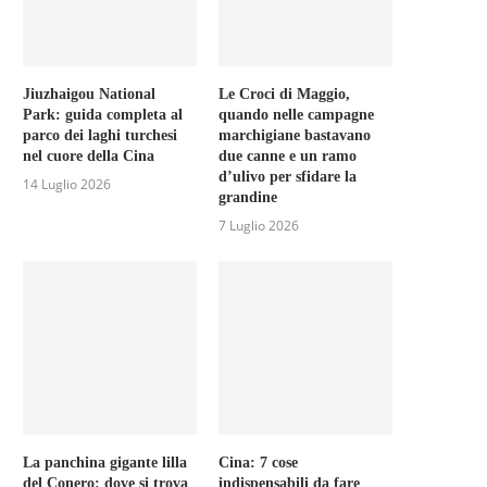
Jiuzhaigou National
Le Croci di Maggio,
Park: guida completa al
quando nelle campagne
parco dei laghi turchesi
marchigiane bastavano
nel cuore della Cina
due canne e un ramo
d’ulivo per sfidare la
14 Luglio 2026
grandine
7 Luglio 2026
La panchina gigante lilla
Cina: 7 cose
del Conero: dove si trova
indispensabili da fare