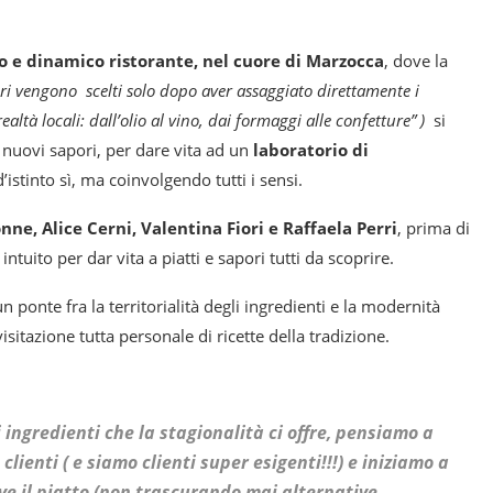
o e dinamico ristorante, nel cuore di Marzocca
, dove la
tori vengono scelti solo dopo aver assaggiato direttamente i
ltà locali: dall’olio al vino, dai formaggi alle confetture” )
si
e nuovi sapori, per dare vita ad un
laboratorio di
stinto sì, ma coinvolgendo tutti i sensi.
nne, Alice Cerni, Valentina Fiori e Raffaela Perri
, prima di
ntuito per dar vita a piatti e sapori tutti da scoprire.
 ponte fra la territorialità degli ingredienti e la modernità
isitazione tutta personale di ricette della tradizione.
ingredienti che la stagionalità ci offre, pensiamo a
ienti ( e siamo clienti super esigenti!!!) e iniziamo a
e il piatto (non trascurando mai alternative