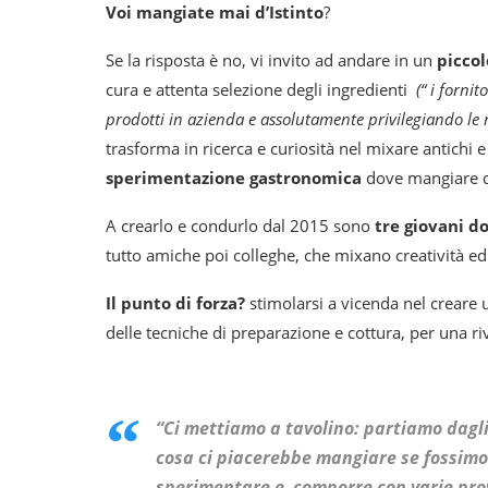
Voi mangiate mai d’Istinto
?
Se la risposta è no, vi invito ad andare in un
piccol
cura e attenta selezione degli ingredienti
(“ i forni
prodotti in azienda e assolutamente privilegiando le rea
trasforma in ricerca e curiosità nel mixare antichi 
sperimentazione gastronomica
dove mangiare d’i
A crearlo e condurlo dal 2015 sono
tre giovani do
tutto amiche poi colleghe, che mixano creatività ed i
Il punto di forza?
stimolarsi a vicenda nel creare un
delle tecniche di preparazione e cottura, per una riv
“Ci mettiamo a tavolino: partiamo dagli 
cosa ci piacerebbe mangiare se fossimo cl
sperimentare e comporre con varie prov